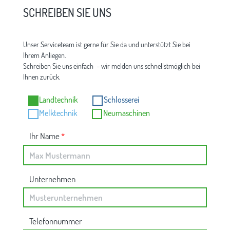
SCHREIBEN SIE UNS
Unser Serviceteam ist gerne für Sie da und unterstützt Sie bei
Ihrem Anliegen.
Schreiben Sie uns einfach – wir melden uns schnellstmöglich bei
Ihnen zurück.
Landtechnik
Schlosserei
Melktechnik
Neumaschinen
Ihr Name
*
Unternehmen
Telefonnummer