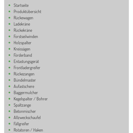
Startseite
Produktübersicht
Rückewagen
Ladekräne
Rückekräne
Forstseilwinden
Holzspalter
Kreissägen
Förderband
Entastungsgerät
Frontladergreifer
Rückezangen
Bündelmaster
Aufastschere
Baggermulcher
Kegelspalter / Bohrer
Spaltzange
Betonmischer
Allzweckschaufel
Fällgreifer
Rotatoren / Haken