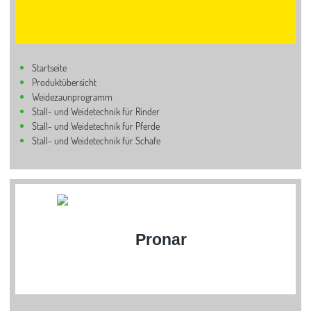
Startseite
Produktübersicht
Weidezaunprogramm
Stall- und Weidetechnik für Rinder
Stall- und Weidetechnik für Pferde
Stall- und Weidetechnik für Schafe