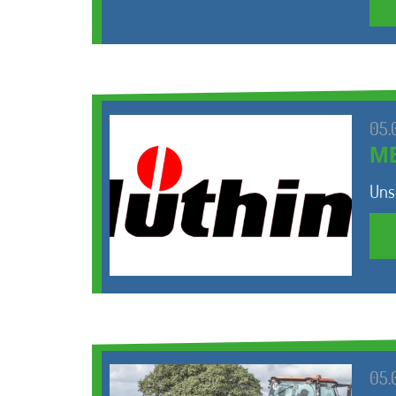
05.
M
Uns
05.