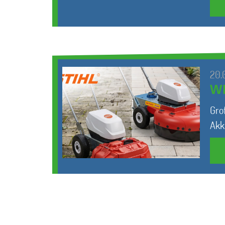
20.
WI
Gro
Akk