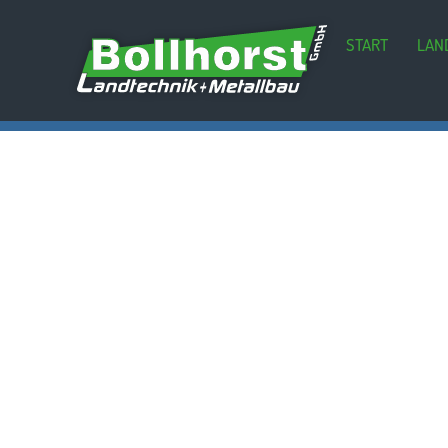
START
LAN