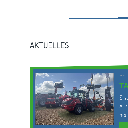
AKTUELLES
06.
T
Ers
Aus
neu