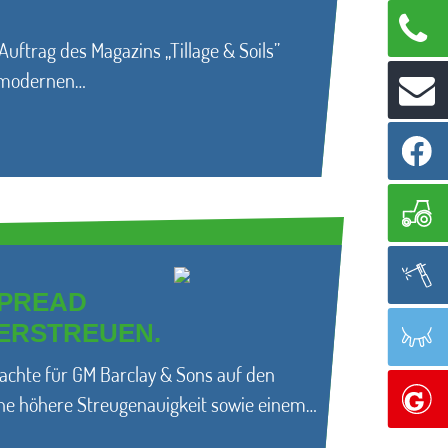
ftrag des Magazins „Tillage & Soils”
r modernen…
SPREAD
ERSTREUEN.
chte für GM Barclay & Sons auf den
ine höhere Streugenauigkeit sowie einem…