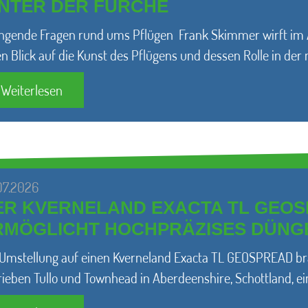
INTER DER FURCHE
ngende Fragen rund ums Pflügen Frank Skimmer wirft im Au
en Blick auf die Kunst des Pflügens und dessen Rolle in de
Weiterlesen
07.2026
ER KVERNELAND EXACTA TL GEO
RMÖGLICHT HOCHPRÄZISES DÜNG
 Umstellung auf einen Kverneland Exacta TL GEOSPREAD bra
rieben Tullo und Townhead in Aberdeenshire, Schottland, e