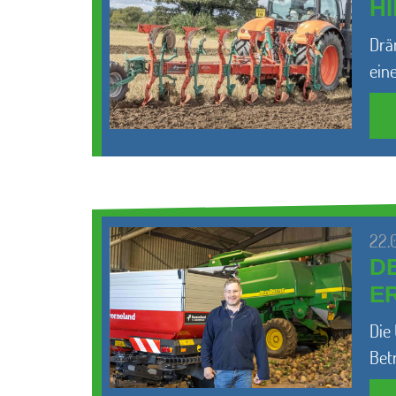
H
Drä
ein
22.
D
E
Die
Bet