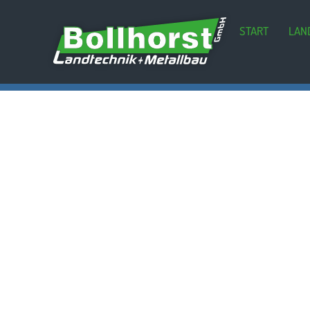
START
LAN