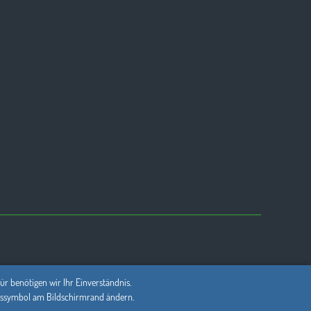
r benötigen wir Ihr Einverständnis.
Kekssymbol am Bildschirmrand ändern.