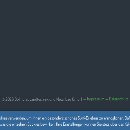
—
Impressum
—
Datenschutz
© 2026 Bollhorst Landtechnik und Metallbau GmbH
kies verwenden, um Ihnen ein besonders schönes Surf-Erlebnis zu ermöglichen. Dafü
 was die einzelnen Cookies bewirken. Ihre Einstellungen können Sie stets über das 