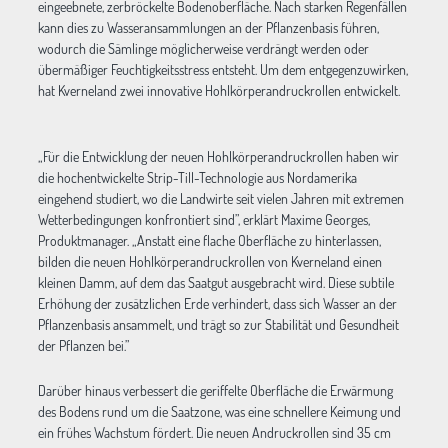
eingeebnete, zerbröckelte Bodenoberfläche. Nach starken Regenfällen
kann dies zu Wasseransammlungen an der Pflanzenbasis führen,
wodurch die Sämlinge möglicherweise verdrängt werden oder
übermäßiger Feuchtigkeitsstress entsteht. Um dem entgegenzuwirken,
hat Kverneland zwei innovative Hohlkörperandruckrollen entwickelt.
„Für die Entwicklung der neuen Hohlkörperandruckrollen haben wir
die hochentwickelte Strip-Till-Technologie aus Nordamerika
eingehend studiert, wo die Landwirte seit vielen Jahren mit extremen
Wetterbedingungen konfrontiert sind”, erklärt Maxime Georges,
Produktmanager. „Anstatt eine flache Oberfläche zu hinterlassen,
bilden die neuen Hohlkörperandruckrollen von Kverneland einen
kleinen Damm, auf dem das Saatgut ausgebracht wird. Diese subtile
Erhöhung der zusätzlichen Erde verhindert, dass sich Wasser an der
Pflanzenbasis ansammelt, und trägt so zur Stabilität und Gesundheit
der Pflanzen bei.”
Darüber hinaus verbessert die geriffelte Oberfläche die Erwärmung
des Bodens rund um die Saatzone, was eine schnellere Keimung und
ein frühes Wachstum fördert. Die neuen Andruckrollen sind 35 cm